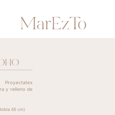
MarEzTo
SOHO
a Proyectatex
a y relleno de
dobla 65 cm)