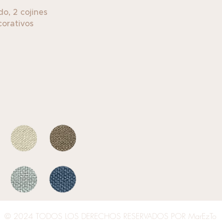
do, 2 cojines
orativos ​
© 2024 TODOS LOS DERECHOS RESERVADOS POR MarEzTo