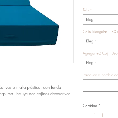
Tela
*
Elegir
Cojín Triangular 1.80
Elegir
Agregar +2 Cojín Deco
Elegir
Introduce el nombre de
anvas o malla plástica, con funda
le espuma. Incluye dos cojines decorativos
Cantidad
*