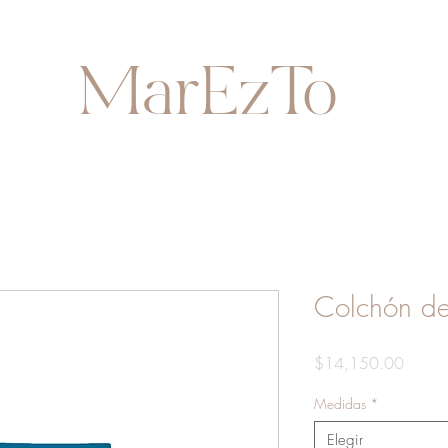
MarEzTo
Colchón de
Precio
$14,150.00
Medidas
*
Elegir