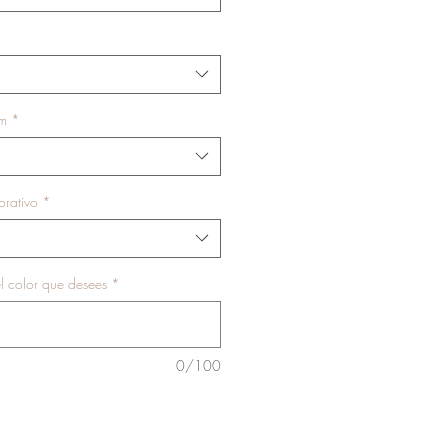
 m
*
rativo
*
l color que desees
*
0/100