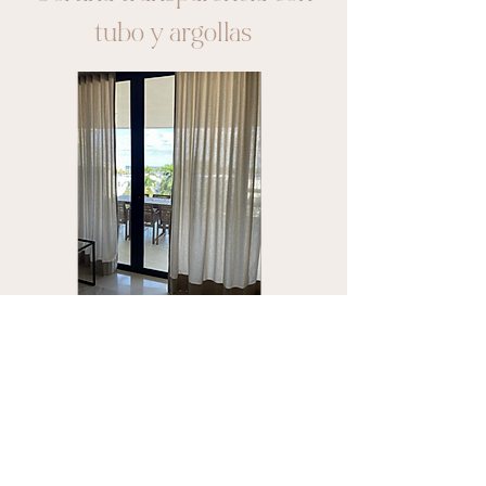
tubo y argollas
Cortina transparencia onda
perfecta