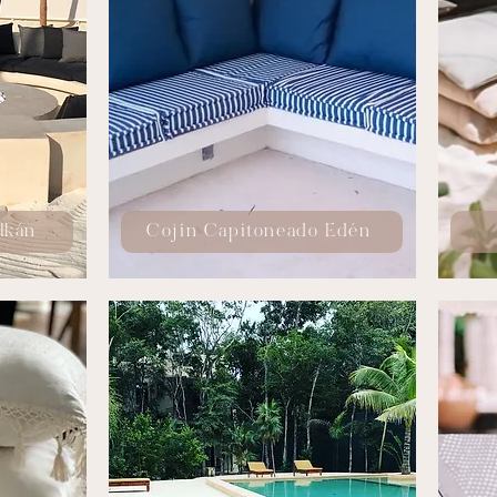
lkán
Cojín Capitoneado Edén