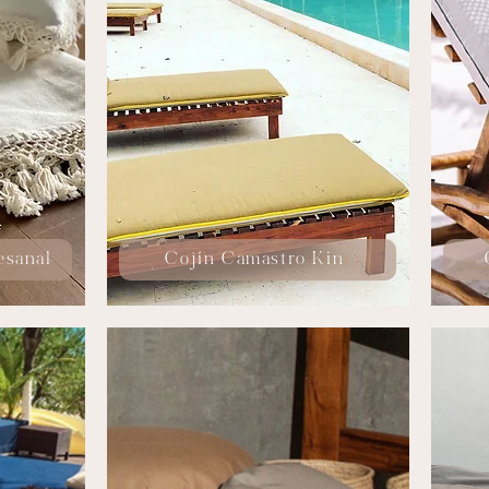
esanal
Cojín Camastro Kin