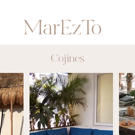
MarEzTo
Cojines