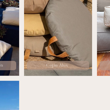
ón
Cojín Alux