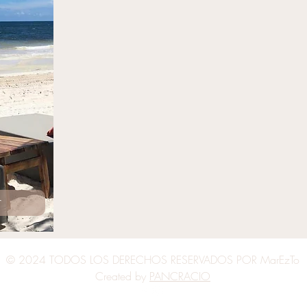
r
© 2024 TODOS LOS DERECHOS RESERVADOS POR MarEzTo
Created by
PANCRACIO