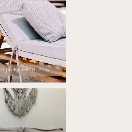
Cojín Camastro Boox